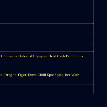
eet Bonanza, Gates of Olympus, Gold Cash Free Spins
 Dragon Tiger, Extra Chilli Epic Spins, Bet With