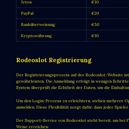
Jeton
€10
PayPal
€20
Banküberweisung
€50
Kryptowährung
€10
Rodeoslot Registrierung
Der Registrierungsprozess auf der Rodeoslot-Website ist 
gewährleisten. Die Anmeldung erfolgt in wenigen Schritt
System überprüft die Echtheit der Daten, um die Einhalt
Um den Login-Prozess zu erleichtern, stehen mehrere Opt
anmelden. Diese Flexibilität sorgt dafür, dass jeder Spiel
Der Support-Service von Rodeoslot steht bereit, um bei
Weise erreichen: