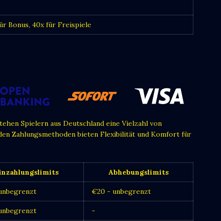
r Bonus, 40x für Freispiele
tehen Spielern aus Deutschland eine Vielzahl von
en Zahlungsmethoden bieten Flexibilität und Komfort für
inzahlungslimits
Abhebungslimits
unbegrenzt
€20 - unbegrenzt
unbegrenzt
-