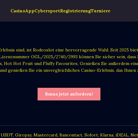
Casino
App
Cybersport
Registrierung
Turniere
rlebnis sind, ist Rodeoslot eine hervorragende Wahl. Seit 2025 bi
r Lizenznummer OGL/2025/2740/2993 können Sie sicher sein, dass S
x, Hot Hot Fruit und Fluffy Favourites. Genießen Sie außerdem eine
nd genießen Sie ein unvergleichliches Casino-Erlebnis, das Ihnen
Bonus jetzt anfordern!
c, USDT, Giropay, Mastercard, Bancontact, Sofort, Klarna, iDEAL, Net